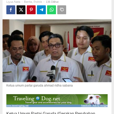
Liyus Nata
Berita
Politik
-
,
-
136 Dilihat
Ketua umum partai garuda ahmad ridha sabana
Ketua Umum Partai Garuda (Gerakan Perubahan