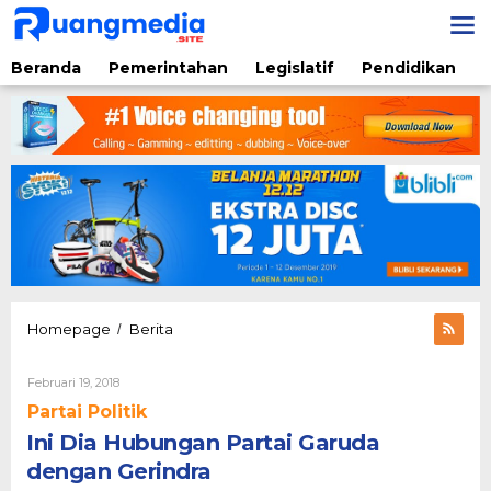
Lewati
ke
konten
Beranda
Pemerintahan
Legislatif
Pendidikan
Ini
Homepage
Berita
/
Dia
Hubungan
Oleh
Februari 19, 2018
Partai
Liyus
Garuda
Partai Politik
Nata
dengan
Ini Dia Hubungan Partai Garuda
Gerindra
dengan Gerindra