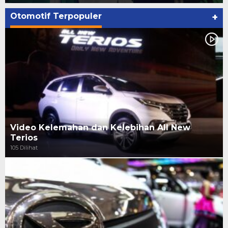
Otomotif Terpopuler
+
Video Kelemahan dan Kelebihan All New
Terios
105 Dilihat