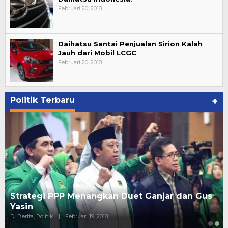
Februari 20, 2018
Daihatsu Santai Penjualan Sirion Kalah
Jauh dari Mobil LCGC
Februari 20, 2018
Politik Terbaru
+
Strategi PPP Menangkan Duet Ganjar dan Gus
Yasin
Di Berita, Politik
|
Februari 19, 2018