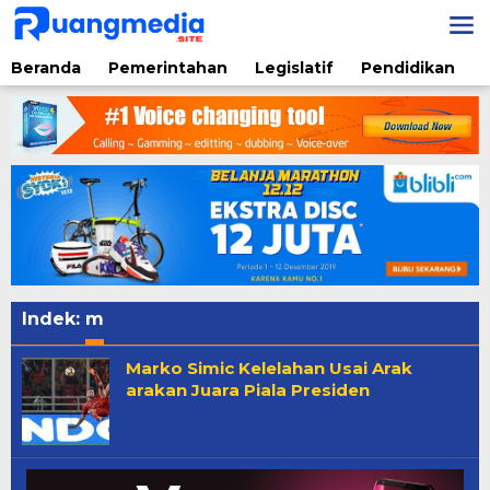
Lewati
ke
konten
Beranda
Pemerintahan
Legislatif
Pendidikan
Indek:
m
Marko Simic Kelelahan Usai Arak
arakan Juara Piala Presiden