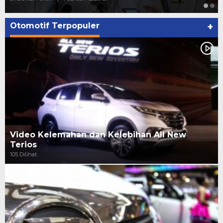
Otomotif Terpopuler
+
Video Kelemahan dan Kelebihan All New
Terios
105 Dilihat