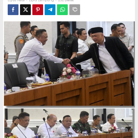
Liyus Nata
Dprd Lampung
-
-
231 Dilihat
Angkutan
Lebaran
2026