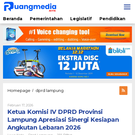
Lewati
ke
konten
Beranda
Pemerintahan
Legislatif
Pendidikan
Ketua
Homepage
dprd lampung
/
Komisi
IV
Oleh
Februari 17, 2026
DPRD
Liyus
Ketua Komisi IV DPRD Provinsi
Provinsi
Nata
Lampung
Lampung Apresiasi Sinergi Kesiapan
Apresiasi
Angkutan Lebaran 2026
Sinergi
Kesiapan