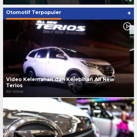
Otomotif Terpopuler
+
Video Kelemahan dan Kelebihan All New
Terios
104 Dilihat