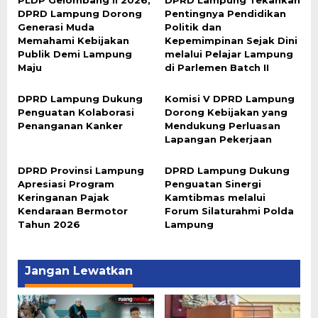
PLDP Gelombang II 2026,
DPRD Lampung Tekankan
DPRD Lampung Dorong
Pentingnya Pendidikan
Generasi Muda
Politik dan
Memahami Kebijakan
Kepemimpinan Sejak Dini
Publik Demi Lampung
melalui Pelajar Lampung
Maju
di Parlemen Batch II
DPRD Lampung Dukung
Komisi V DPRD Lampung
Penguatan Kolaborasi
Dorong Kebijakan yang
Penanganan Kanker
Mendukung Perluasan
Lapangan Pekerjaan
DPRD Provinsi Lampung
DPRD Lampung Dukung
Apresiasi Program
Penguatan Sinergi
Keringanan Pajak
Kamtibmas melalui
Kendaraan Bermotor
Forum Silaturahmi Polda
Tahun 2026
Lampung
Jangan Lewatkan