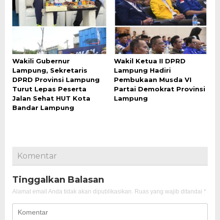
Wakili Gubernur
Wakil Ketua II DPRD
Lampung, Sekretaris
Lampung Hadiri
DPRD Provinsi Lampung
Pembukaan Musda VI
Turut Lepas Peserta
Partai Demokrat Provinsi
Jalan Sehat HUT Kota
Lampung
Bandar Lampung
Komentar
Tinggalkan Balasan
Alamat email Anda tidak akan dipublikasikan.
Ruas yang wajib ditandai
*