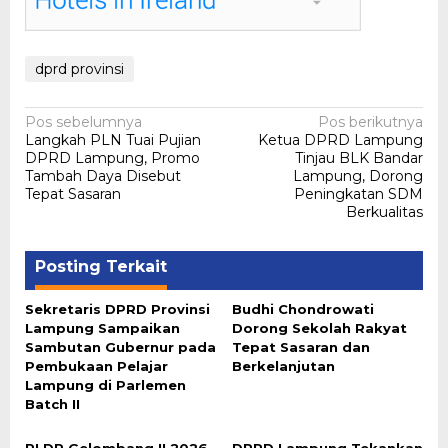
dprd provinsi
Navigasi
Pos sebelumnya
Pos berikutnya
Langkah PLN Tuai Pujian
Ketua DPRD Lampung
pos
DPRD Lampung, Promo
Tinjau BLK Bandar
Tambah Daya Disebut
Lampung, Dorong
Tepat Sasaran
Peningkatan SDM
Berkualitas
Posting Terkait
Sekretaris DPRD Provinsi
Budhi Chondrowati
Lampung Sampaikan
Dorong Sekolah Rakyat
Sambutan Gubernur pada
Tepat Sasaran dan
Pembukaan Pelajar
Berkelanjutan
Lampung di Parlemen
Batch II