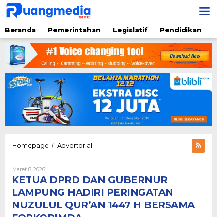
Lewati
ke
konten
Beranda
Pemerintahan
Legislatif
Pendidikan
KETUA
Homepage
Advertorial
/
DPRD
DAN
Oleh
Maret 8, 2026
GUBERNUR
Liyus
KETUA DPRD DAN GUBERNUR
LAMPUNG
Nata
HADIRI
LAMPUNG HADIRI PERINGATAN
PERINGATAN
NUZULUL QUR’AN 1447 H BERSAMA
NUZULUL
QUR’AN