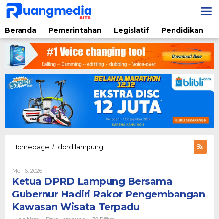
Lewati
ke
konten
Beranda
Pemerintahan
Legislatif
Pendidikan
Ketua
Homepage
dprd lampung
/
DPRD
Lampung
Oleh
Mei 16, 2026
Bersama
Liyus
Ketua DPRD Lampung Bersama
Gubernur
Nata
Hadiri
Gubernur Hadiri Rakor Pengembangan
Rakor
Kawasan Wisata Terpadu
Pengembangan
Kawasan