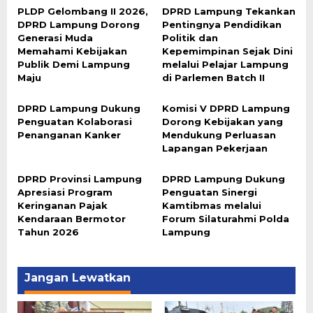
PLDP Gelombang II 2026,
DPRD Lampung Tekankan
DPRD Lampung Dorong
Pentingnya Pendidikan
Generasi Muda
Politik dan
Memahami Kebijakan
Kepemimpinan Sejak Dini
Publik Demi Lampung
melalui Pelajar Lampung
Maju
di Parlemen Batch II
DPRD Lampung Dukung
Komisi V DPRD Lampung
Penguatan Kolaborasi
Dorong Kebijakan yang
Penanganan Kanker
Mendukung Perluasan
Lapangan Pekerjaan
DPRD Provinsi Lampung
DPRD Lampung Dukung
Apresiasi Program
Penguatan Sinergi
Keringanan Pajak
Kamtibmas melalui
Kendaraan Bermotor
Forum Silaturahmi Polda
Tahun 2026
Lampung
Jangan Lewatkan