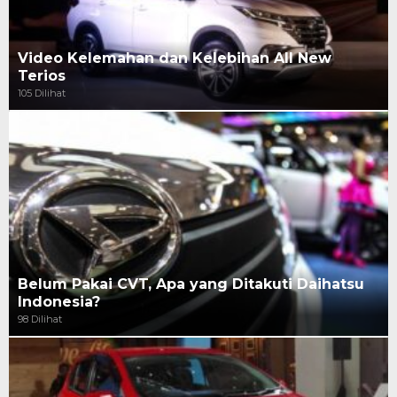
Video Kelemahan dan Kelebihan All New
Terios
105 Dilihat
Belum Pakai CVT, Apa yang Ditakuti Daihatsu
Indonesia?
98 Dilihat