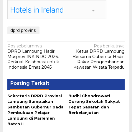
dprd provinsi
Navigasi
Pos sebelumnya
Pos berikutnya
DPRD Lampung Hadiri
Ketua DPRD Lampung
pos
Musprov INKINDO 2026,
Bersama Gubernur Hadiri
Perkuat Kolaborasi untuk
Rakor Pengembangan
Indonesia Emas 2045
Kawasan Wisata Terpadu
Posting Terkait
Sekretaris DPRD Provinsi
Budhi Chondrowati
Lampung Sampaikan
Dorong Sekolah Rakyat
Sambutan Gubernur pada
Tepat Sasaran dan
Pembukaan Pelajar
Berkelanjutan
Lampung di Parlemen
Batch II