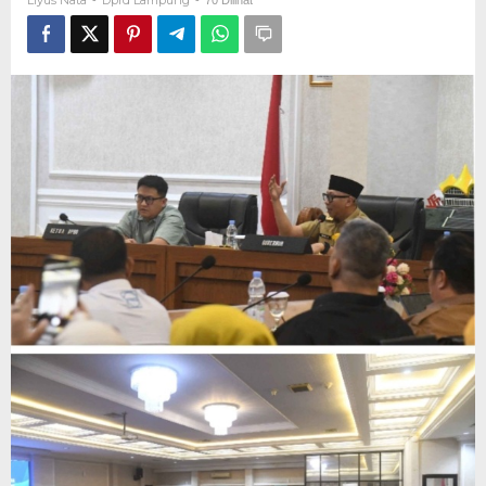
Liyus Nata
Dprd Lampung
-
-
70 Dilihat
Wisata
Terpadu