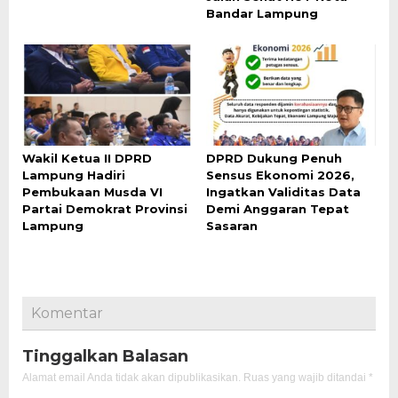
Bandar Lampung
Wakil Ketua II DPRD
DPRD Dukung Penuh
Lampung Hadiri
Sensus Ekonomi 2026,
Pembukaan Musda VI
Ingatkan Validitas Data
Partai Demokrat Provinsi
Demi Anggaran Tepat
Lampung
Sasaran
Komentar
Tinggalkan Balasan
Alamat email Anda tidak akan dipublikasikan.
Ruas yang wajib ditandai
*