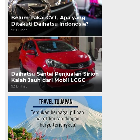
Belum Pakai CVT, Apa yang
Ditakuti Daihatsu Indonesia?
98 Dilihat
Daihatsu Santai Penjualan Sirion
Kalah Jauh dari Mobil LCGC
92 Dilihat