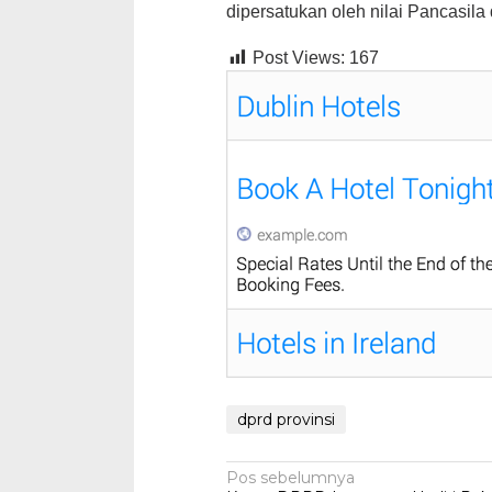
dipersatukan oleh nilai Pancasil
Post Views:
167
dprd provinsi
Navigasi
Pos sebelumnya