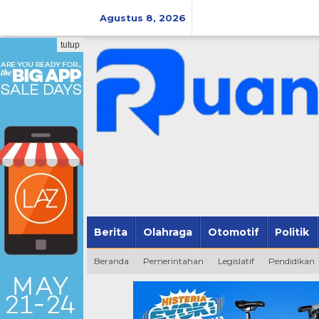
Lewati
ke
Agustus 8, 2026
konten
tutup
Berita
Olahraga
Otomotif
Politik
Beranda
Pemerintahan
Legislatif
Pendidikan