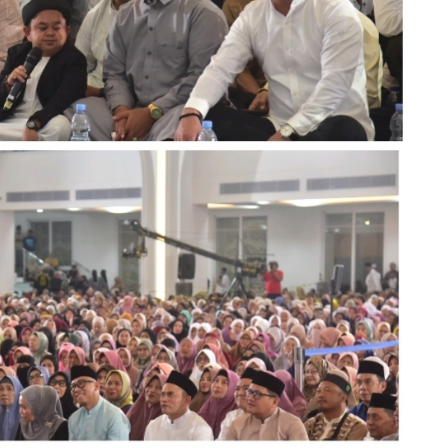
 Menangkan Duet
Ini Dia Hubungan Partai Garud
us Yasin
dengan Gerindra
ebruari 19, 2018
Di Berita, Politik
|
Februari 19, 2018