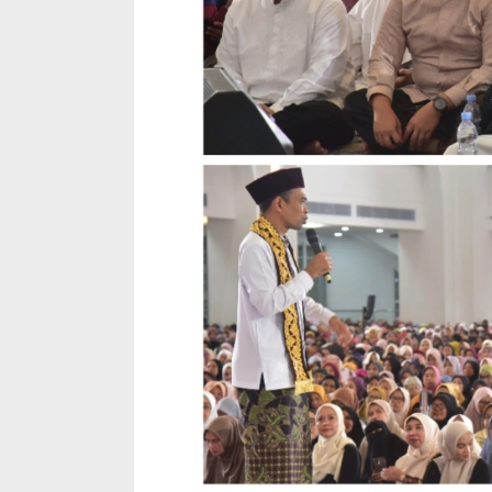
Ini Dia Hubungan Partai Garuda
Strategi PPP
dengan Gerindra
Ganjar dan G
Di Berita, Politik
|
Februari 19, 2018
Di Berita, Politik
|
F