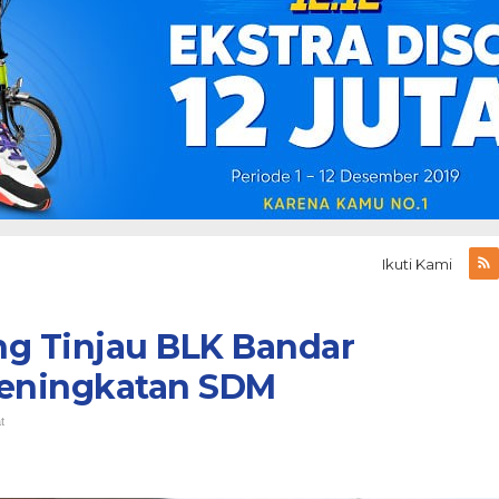
Ikuti Kami
g Tinjau BLK Bandar
eningkatan SDM
t