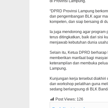
di Provinsi Lampung.
“DPRD Provinsi Lampung berkomi
dan pengembangan BLK agar mamp
kompeten, dan siap bersaing di duni
Ia juga mendorong agar program 
terus ditingkatkan, baik dari sis
menjawab kebutuhan dunia usaha 
Selain itu, Ketua DPRD berhara
memberikan manfaat bagi masyar
keterampilan dan membuka peluang
Lampung.
Kunjungan kerja tersebut diakhiri
dan workshop pelatihan guna meli
sedang berlangsung di BLK Banda
Post Views:
126