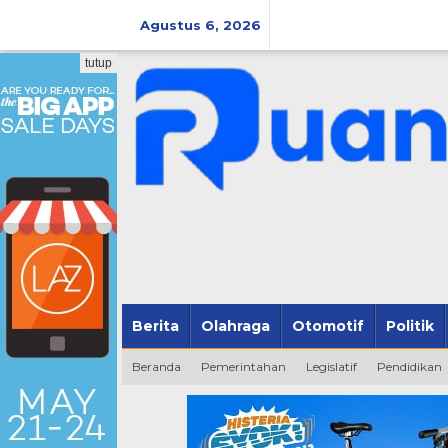
Lewati
ke
Agustus 6, 2026
konten
tutup
Berita
Olahraga
Otomotif
Politik
Beranda
Pemerintahan
Legislatif
Pendidikan