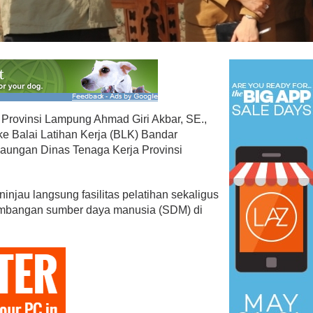
 Menangkan Duet
Ini Dia Hubungan Partai Garud
us Yasin
dengan Gerindra
ebruari 19, 2018
Di Berita, Politik
|
Februari 19, 2018
ovinsi Lampung Ahmad Giri Akbar, SE.,
e Balai Latihan Kerja (BLK) Bandar
aungan Dinas Tenaga Kerja Provinsi
injau langsung fasilitas pelatihan sekaligus
embangan sumber daya manusia (SDM) di