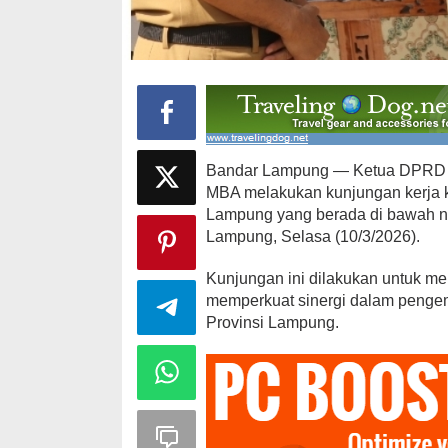
Ini Dia Hubungan Partai Garuda
Strategi PPP
dengan Gerindra
Ganjar dan G
Di Berita, Politik
|
Februari 19, 2018
Di Berita, Politik
|
F
Bandar Lampung — Ketua DPRD Pr
MBA melakukan kunjungan kerja k
Lampung yang berada di bawah n
Lampung, Selasa (10/3/2026).
Kunjungan ini dilakukan untuk men
memperkuat sinergi dalam peng
Provinsi Lampung.