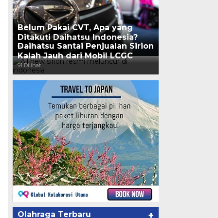
Belum Pakai CVT, Apa yang
Ditakuti Daihatsu Indonesia?
Daihatsu Santai Penjualan Sirion
96 Dilihat
Kalah Jauh dari Mobil LCGC
91 Dilihat
Olahraga Terbaru
+