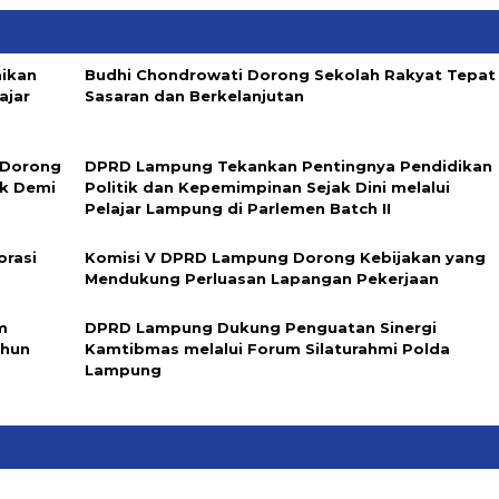
aikan
Budhi Chondrowati Dorong Sekolah Rakyat Tepat
ajar
Sasaran dan Berkelanjutan
 Dorong
DPRD Lampung Tekankan Pentingnya Pendidikan
ik Demi
Politik dan Kepemimpinan Sejak Dini melalui
Pelajar Lampung di Parlemen Batch II
rasi
Komisi V DPRD Lampung Dorong Kebijakan yang
Mendukung Perluasan Lapangan Pekerjaan
m
DPRD Lampung Dukung Penguatan Sinergi
ahun
Kamtibmas melalui Forum Silaturahmi Polda
Lampung