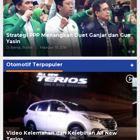
Strategi PPP Menangkan Duet Ganjar dan Gus
Yasin
Di Berita, Politik
|
Februari 19, 2018
Otomotif Terpopuler
+
Video Kelemahan dan Kelebihan All New
Terios