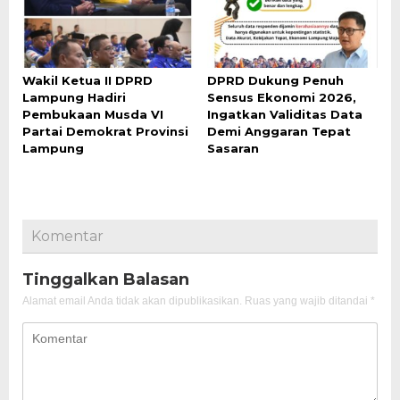
Wakil Ketua II DPRD
DPRD Dukung Penuh
Lampung Hadiri
Sensus Ekonomi 2026,
Pembukaan Musda VI
Ingatkan Validitas Data
Partai Demokrat Provinsi
Demi Anggaran Tepat
Lampung
Sasaran
Komentar
Tinggalkan Balasan
Alamat email Anda tidak akan dipublikasikan.
Ruas yang wajib ditandai
*