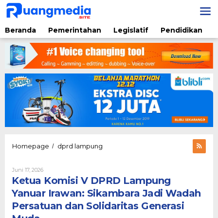
Lewati
ke
konten
Beranda
Pemerintahan
Legislatif
Pendidikan
Ketua
Homepage
dprd lampung
/
Komisi
V
Oleh
Juni 17, 2026
DPRD
Liyus
Ketua Komisi V DPRD Lampung
Lampung
Nata
Yanuar
Yanuar Irawan: Sikambara Jadi Wadah
Irawan:
Persatuan dan Solidaritas Generasi
Sikambara
Jadi