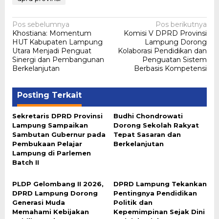
Navigasi
Pos sebelumnya
Pos berikutnya
Khostiana: Momentum
Komisi V DPRD Provinsi
pos
HUT Kabupaten Lampung
Lampung Dorong
Utara Menjadi Penguat
Kolaborasi Pendidikan dan
Sinergi dan Pembangunan
Penguatan Sistem
Berkelanjutan
Berbasis Kompetensi
Posting Terkait
Sekretaris DPRD Provinsi
Budhi Chondrowati
Lampung Sampaikan
Dorong Sekolah Rakyat
Sambutan Gubernur pada
Tepat Sasaran dan
Pembukaan Pelajar
Berkelanjutan
Lampung di Parlemen
Batch II
PLDP Gelombang II 2026,
DPRD Lampung Tekankan
DPRD Lampung Dorong
Pentingnya Pendidikan
Generasi Muda
Politik dan
Memahami Kebijakan
Kepemimpinan Sejak Dini