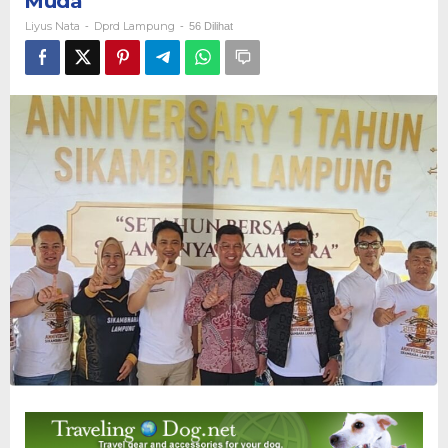
Muda
Wadah
Liyus Nata
Dprd Lampung
-
-
56 Dilihat
Persatuan
dan
Solidaritas
Generasi
Muda