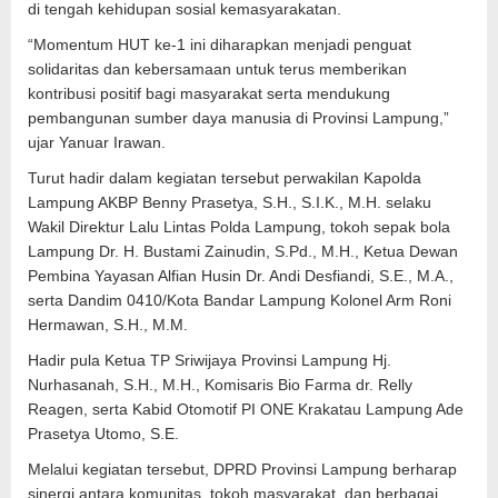
di tengah kehidupan sosial kemasyarakatan.
“Momentum HUT ke-1 ini diharapkan menjadi penguat
solidaritas dan kebersamaan untuk terus memberikan
kontribusi positif bagi masyarakat serta mendukung
pembangunan sumber daya manusia di Provinsi Lampung,”
ujar Yanuar Irawan.
Turut hadir dalam kegiatan tersebut perwakilan Kapolda
Lampung AKBP Benny Prasetya, S.H., S.I.K., M.H. selaku
Wakil Direktur Lalu Lintas Polda Lampung, tokoh sepak bola
Lampung Dr. H. Bustami Zainudin, S.Pd., M.H., Ketua Dewan
Pembina Yayasan Alfian Husin Dr. Andi Desfiandi, S.E., M.A.,
serta Dandim 0410/Kota Bandar Lampung Kolonel Arm Roni
Hermawan, S.H., M.M.
Hadir pula Ketua TP Sriwijaya Provinsi Lampung Hj.
Nurhasanah, S.H., M.H., Komisaris Bio Farma dr. Relly
Reagen, serta Kabid Otomotif PI ONE Krakatau Lampung Ade
Prasetya Utomo, S.E.
Melalui kegiatan tersebut, DPRD Provinsi Lampung berharap
sinergi antara komunitas, tokoh masyarakat, dan berbagai