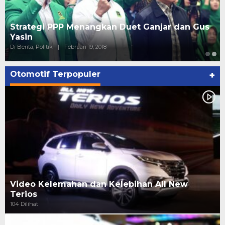
Strategi PPP Menangkan Duet Ganjar dan Gus
Yasin
Di Berita, Politik
|
Februari 19, 2018
Otomotif Terpopuler
+
Video Kelemahan dan Kelebihan All New
Terios
104 Dilihat