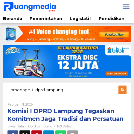
Lewati
ke
konten
Beranda
Pemerintahan
Legislatif
Pendidikan
Komisi
Homepage
dprd lampung
/
I
DPRD
Oleh
Februari 11, 2026
Lampung
Liyus
Komisi I DPRD Lampung Tegaskan
Tegaskan
Nata
Komitmen
Komitmen Jaga Tradisi dan Persatuan
Jaga
Liyus Nata
Dprd Lampung
-
-
163 Dilihat
Tradisi
dan