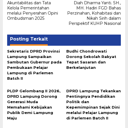
pos
Akuntabilitas dan Tata
Diah Dharma Yanti. SH.,
Kelola Pemerintahan
MH. Hadiri FGD Bahas
melalui Penyerahan Opini
Perzinahan, Kohabitasi dan
Ombudsman 2025
Nikah Sirih dalam
Perspektif KUHP Nasional
Posting Terkait
Sekretaris DPRD Provinsi
Budhi Chondrowati
Lampung Sampaikan
Dorong Sekolah Rakyat
Sambutan Gubernur pada
Tepat Sasaran dan
Pembukaan Pelajar
Berkelanjutan
Lampung di Parlemen
Batch II
PLDP Gelombang II 2026,
DPRD Lampung Tekankan
DPRD Lampung Dorong
Pentingnya Pendidikan
Generasi Muda
Politik dan
Memahami Kebijakan
Kepemimpinan Sejak Dini
Publik Demi Lampung
melalui Pelajar Lampung
Maju
di Parlemen Batch II