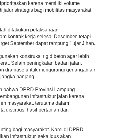
rioritaskan karena memiliki volume
 jalur strategis bagi mobilitas masyarakat
udah dilakukan pelaksanaan
m kontrak kerja selesai Desember, tetapi
arget September dapat rampung,” ujar Jihan.
akan konstruksi rigid beton agar lebih
rat. Selain peningkatan badan jalan,
n drainase untuk mengurangi genangan air
 jangka panjang.
an bahwa DPRD Provinsi Lampung
mbangunan infrastruktur jalan karena
leh masyarakat, terutama dalam
a distribusi hasil pertanian dan
enting bagi masyarakat. Kami di DPRD
n infrastruktur, sekaligus akan