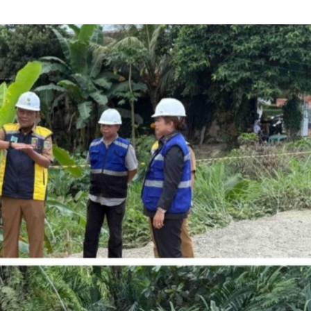
 Menangkan Duet
Ini Dia Hubungan Partai Garud
us Yasin
dengan Gerindra
ebruari 19, 2018
Di Berita, Politik
|
Februari 19, 2018