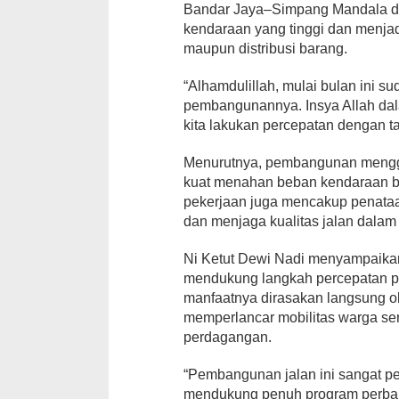
Bandar Jaya–Simpang Mandala dip
kendaraan yang tinggi dan menjadi
maupun distribusi barang.
“Alhamdulillah, mulai bulan ini s
pembangunannya. Insya Allah dala
kita lakukan percepatan dengan t
Menurutnya, pembangunan menggun
kuat menahan beban kendaraan be
pekerjaan juga mencakup penataa
dan menjaga kualitas jalan dalam
Ni Ketut Dewi Nadi menyampaik
mendukung langkah percepatan pe
manfaatnya dirasakan langsung o
memperlancar mobilitas warga sert
perdagangan.
“Pembangunan jalan ini sangat p
mendukung penuh program perbaika