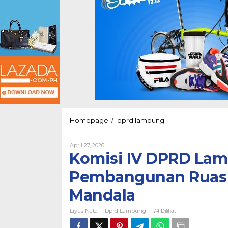
Komisi
Homepage
dprd lampung
/
IV
DPRD
Oleh
April 27, 2026
Lampung
Liyus
Komisi IV DPRD Lam
Hadiri
Nata
Groundbreaking
Pembangunan Ruas 
Pembangunan
Ruas
Mandala
Jalan
Bandar
Liyus Nata
Dprd Lampung
Jaya–
-
-
74 Dilihat
Simpang