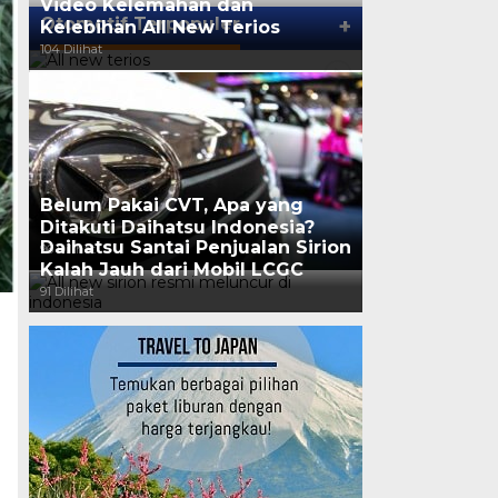
Video Kelemahan dan
Otomotif Terpopuler
+
Kelebihan All New Terios
104 Dilihat
Belum Pakai CVT, Apa yang
Ditakuti Daihatsu Indonesia?
Daihatsu Santai Penjualan Sirion
96 Dilihat
Kalah Jauh dari Mobil LCGC
91 Dilihat