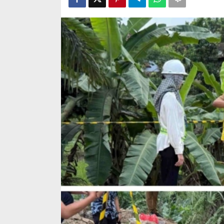
Mandala
Ini Dia Hubungan Partai Garuda
Strategi PPP
dengan Gerindra
Ganjar dan G
Di Berita, Politik
|
Februari 19, 2018
Di Berita, Politik
|
F