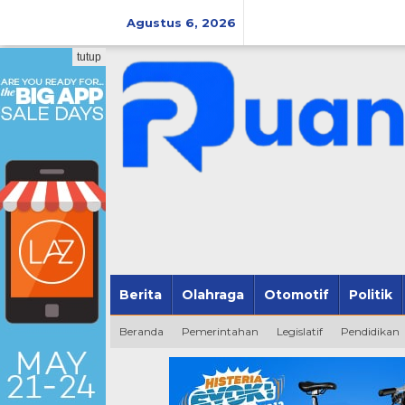
Lewati
ke
Agustus 6, 2026
konten
tutup
Berita
Olahraga
Otomotif
Politik
Beranda
Pemerintahan
Legislatif
Pendidikan