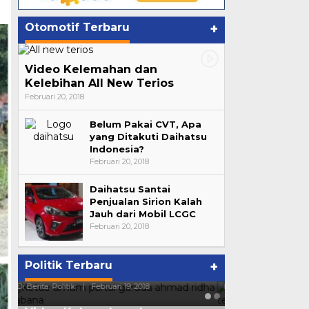
Otomotif Terbaru
+
Video Kelemahan dan
Kelebihan All New Terios
Februari 20, 2018
Belum Pakai CVT, Apa
yang Ditakuti Daihatsu
Indonesia?
Februari 20, 2018
Daihatsu Santai
Penjualan Sirion Kalah
Jauh dari Mobil LCGC
Februari 20, 2018
a
Strategi PPP Menangkan Duet
Ini Dia Hubu
Politik Terbaru
+
Ganjar dan Gus Yasin
dengan Geri
Di Berita, Politik
|
Februari 19, 2018
Di Berita, Politik
|