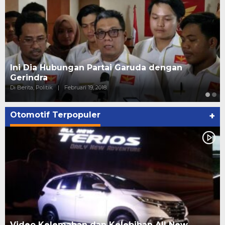
Ini Dia Hubungan Partai Garuda dengan
Gerindra
Di Berita, Politik
|
Februari 19, 2018
Otomotif Terpopuler
+
Video Kelemahan dan Kelebihan All New