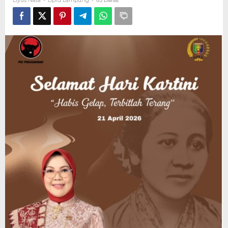
Liyus Nata
Dprd Lampung
-
-
65 Dilihat
Penguatan
Peran
Perempuan