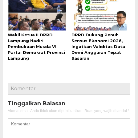
Wakil Ketua II DPRD
DPRD Dukung Penuh
Lampung Hadiri
Sensus Ekonomi 2026,
Pembukaan Musda VI
Ingatkan Validitas Data
Partai Demokrat Provinsi
Demi Anggaran Tepat
Lampung
Sasaran
Komentar
Tinggalkan Balasan
Alamat email Anda tidak akan dipublikasikan.
Ruas yang wajib ditandai
*