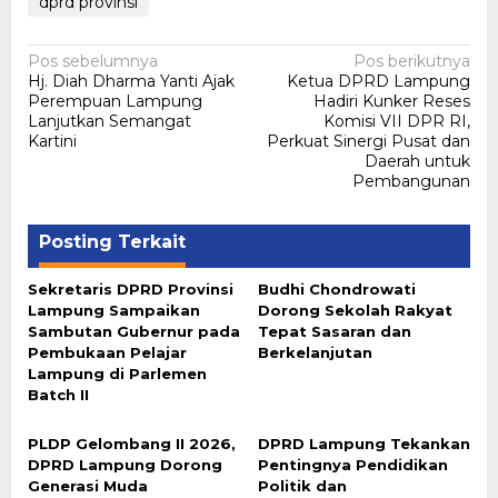
dprd provinsi
Navigasi
Pos sebelumnya
Pos berikutnya
Hj. Diah Dharma Yanti Ajak
Ketua DPRD Lampung
pos
Perempuan Lampung
Hadiri Kunker Reses
Lanjutkan Semangat
Komisi VII DPR RI,
Kartini
Perkuat Sinergi Pusat dan
Daerah untuk
Pembangunan
Posting Terkait
Sekretaris DPRD Provinsi
Budhi Chondrowati
Lampung Sampaikan
Dorong Sekolah Rakyat
Sambutan Gubernur pada
Tepat Sasaran dan
Pembukaan Pelajar
Berkelanjutan
Lampung di Parlemen
Batch II
PLDP Gelombang II 2026,
DPRD Lampung Tekankan
DPRD Lampung Dorong
Pentingnya Pendidikan
Generasi Muda
Politik dan