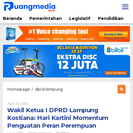
Lewati
ke
konten
Beranda
Pemerintahan
Legislatif
Pendidikan
Wakil
Homepage
dprd lampung
/
Ketua
I
Oleh
April 21, 2026
DPRD
Liyus
Wakil Ketua I DPRD Lampung
Lampung
Nata
Kostiana:
Kostiana: Hari Kartini Momentum
Hari
Penguatan Peran Perempuan
Kartini
Momentum